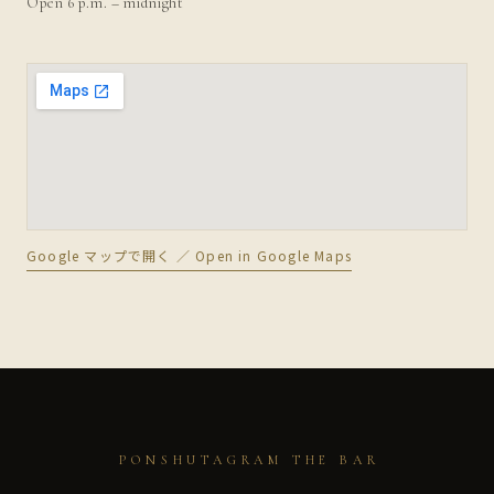
Open 6 p.m. – midnight
Google マップで開く ／ Open in Google Maps
PONSHUTAGRAM THE BAR